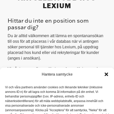
LEXIUM
Hittar du inte en position som
passar dig?
Du är alltid välkommen att lämna en spontanansökan
till oss för att placeras i vår databas när vi antingen
söker personal till tjänster hos Lexium, på uppdrag
placerad hos kund eller vid rekryteringar för kunder
(anges i ansökan).
Vi går igenom alla ansökningar & anmälningar och
Hantera samtycke
återkopplar normalt inom tre till fem arbetsdagar.
Vi och våra partners använder cookies och liknande tekniker (inklusive
Lämna din spontanansökan
annons-ID:n) för att lagra och komma åt information på din enhet. Vi
behandlar personuppgifter (t.ex. IP-adress, enhets-ID och
nätverksidentifierare) för att mäta webbplatstrafik, anpassa innehåll och
visa personaliserade och icke-personaliserade annonser
(annonsanpassning). Klicka på "Acceptera" för att samtycka, "Neka" för att