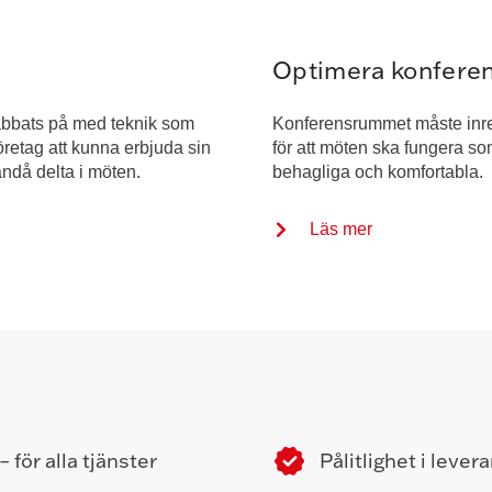
Optimera konferen
abbats på med teknik som
Konferensrummet måste inred
 företag att kunna erbjuda sin
för att möten ska fungera so
ändå delta i möten.
behagliga och komfortabla.
Läs mer
 för alla tjänster
Pålitlighet i lever