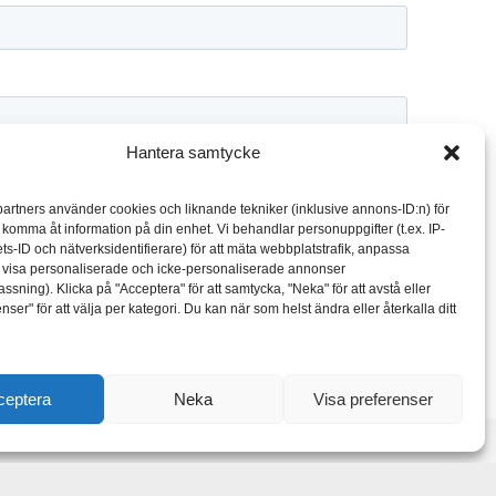
Hantera samtycke
partners använder cookies och liknande tekniker (inklusive annons-ID:n) för
h komma åt information på din enhet. Vi behandlar personuppgifter (t.ex. IP-
ts-ID och nätverksidentifierare) för att mäta webbplatstrafik, anpassa
h visa personaliserade och icke-personaliserade annonser
sning). Klicka på "Acceptera" för att samtycka, "Neka" för att avstå eller
nser" för att välja per kategori. Du kan när som helst ändra eller återkalla ditt
ceptera
Neka
Visa preferenser