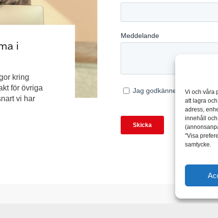
ma i
ågor kring
kt för övriga
Vi och våra 
nart vi har
att lagra oc
adress, enhe
innehåll oc
(annonsanpas
"Visa prefere
samtycke.
Ac