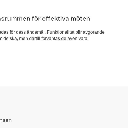
srummen för effektiva möten
as för dess ändamål. Funktionalitet blir avgörande
m de ska, men därtill förväntas de även vara
ansen