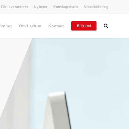
För leverantörer
Nyheter
Kunskapsbank
Visselblåsning
ivning
Om Lexium
Kontakt
Bli kund