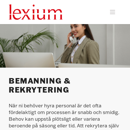
Fortsätt
till
Toggle
innehållet
Naviga
Vi klargör Facility Management
Hållbarhet
Rådgivning
BEMANNING &
Om Lexium
REKRYTERING
Kontakta oss
När ni behöver hyra personal är det ofta
fördelaktigt om processen är snabb och smidig.
Behov kan uppstå plötsligt eller variera
beroende på säsong eller tid. Att rekrytera själv