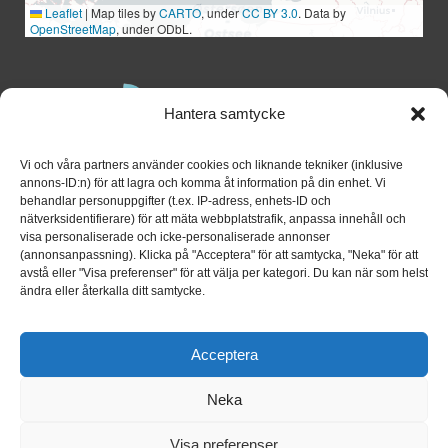
Leaflet
|
Map tiles by
CARTO
, under
CC BY 3.0
. Data by
OpenStreetMap
, under ODbL.
Hantera samtycke
Vi och våra partners använder cookies och liknande tekniker (inklusive
annons-ID:n) för att lagra och komma åt information på din enhet. Vi
behandlar personuppgifter (t.ex. IP-adress, enhets-ID och
nätverksidentifierare) för att mäta webbplatstrafik, anpassa innehåll och
visa personaliserade och icke-personaliserade annonser
(annonsanpassning). Klicka på "Acceptera" för att samtycka, "Neka" för att
avstå eller "Visa preferenser" för att välja per kategori. Du kan när som helst
ändra eller återkalla ditt samtycke.
Acceptera
Neka
© Copyright – Lexium Group AB 2014-2024
Visa preferenser