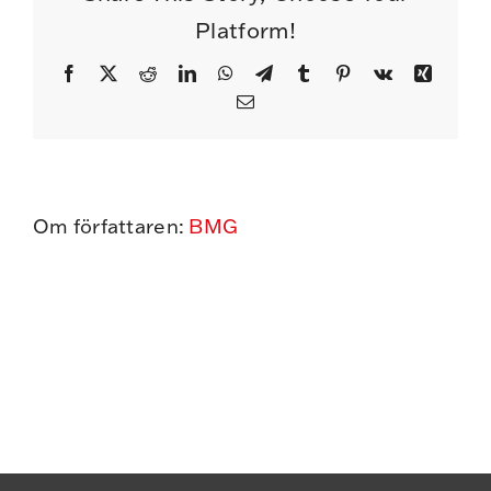
Platform!
Facebook
X
Reddit
LinkedIn
WhatsApp
Telegram
Tumblr
Pinterest
Vk
Xing
E-
post
Om författaren:
BMG