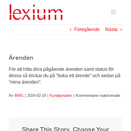
Fortsätt
till
Toggle
innehållet
Naviga
Vi klargör Facility Management
Föregående
Nästa
Hållbarhet
Ärenden
Rådgivning
För att hitta dina pågående ärenden samt status för
dessa så klickar du på ”boka ett ärende” och sedan på
”mina ärenden”.
Om Lexium
för
Av
BMG
|
2024-02-19
|
Kundportalen
|
Kommentarer inaktiverade
Ärend
Kontakta oss
Share This Story, Choose Your