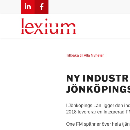
Fortsätt
till
innehållet
Tillbaka till Alla Nyheter
NY INDUSTR
JÖNKÖPING
I Jönköpings Län ligger den in
2018 levererar en Integrerad 
One FM spänner över hela tjänst