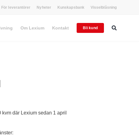
För leverantörer
Nyheter
Kunskapsbank
Visselblåsning
ivning
Om Lexium
Kontakt
Bli kund
I
0 kvm där Lexium sedan 1 april
änster: