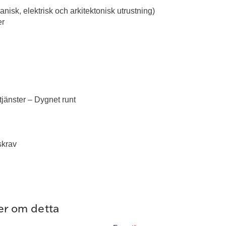
nisk, elektrisk och arkitektonisk utrustning)
er
tjänster – Dygnet runt
skrav
mer om detta