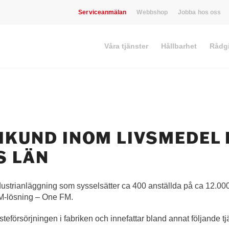
Serviceanmälan
Webbshop
Jobba hos oss
Våra tjänster
Hållbarhet
Rådg
IKUND INOM LIVSMEDEL 
S LÄN
dustrianläggning som sysselsätter ca 400 anställda på ca 12.00
FM-lösning – One FM.
eförsörjningen i fabriken och innefattar bland annat följande tj