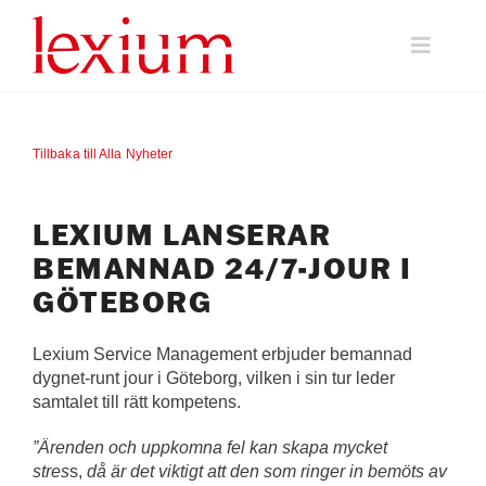
Fortsätt
till
Toggle
innehållet
Naviga
Vi klargör Facility Management
Tillbaka till Alla Nyheter
Hållbarhet
LEXIUM LANSERAR
Rådgivning
BEMANNAD 24/7-JOUR I
GÖTEBORG
Om Lexium
Lexium Service Management erbjuder bemannad
dygnet-runt jour i Göteborg, vilken i sin tur leder
Kontakta oss
samtalet till rätt kompetens.
”Ärenden och uppkomna fel kan skapa mycket
stres
s,
då är det viktigt att den som ringer in bemöts av